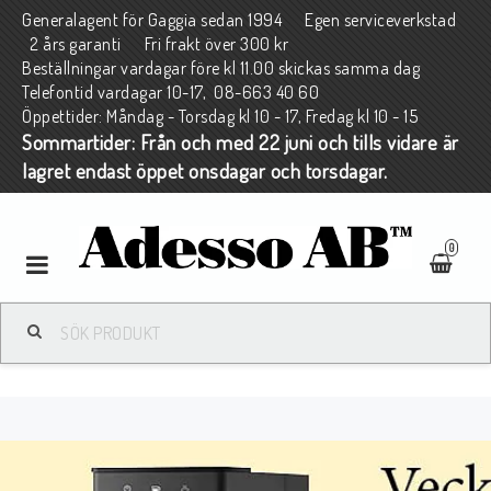
Generalagent för Gaggia sedan 1994 Egen serviceverkstad
2 års garanti Fri frakt över 300 kr
Beställningar vardagar före kl 11.00 skickas samma dag
Telefontid vardagar 10-17, 08-663 40 60
Öppettider: Måndag - Torsdag kl 10 - 17, Fredag kl 10 - 15
Sommartider: Från och med 22 juni och tills vidare är
lagret endast öppet onsdagar och torsdagar.
0
Toggle
navigation