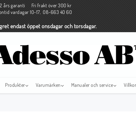
års garanti Fri frakt över 300 kr
fontid vardagar 10-17, 08-663 40 60
agret endast öppet onsdagar och torsdagar.
Produkter
Varumärken
Manualer och service
Villko