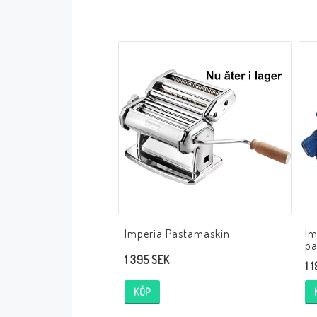
Imperia Pastamaskin
Im
pa
1 395 SEK
1 
KÖP