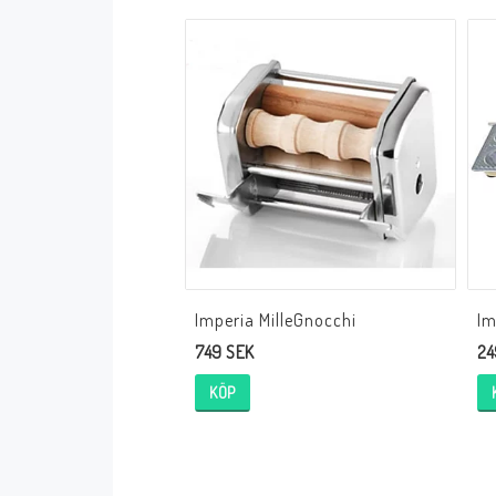
Imperia MilleGnocchi
Im
749 SEK
24
KÖP