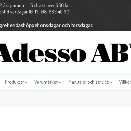
års garanti Fri frakt över 300 kr
fontid vardagar 10-17, 08-663 40 60
agret endast öppet onsdagar och torsdagar.
Produkter
Varumärken
Manualer och service
Villko