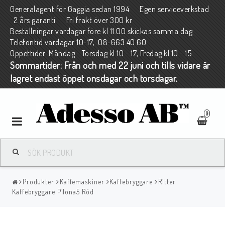
Generalagent för Gaggia sedan 1994 Egen serviceverkstad
2 års garanti Fri frakt över 300 kr
Beställningar vardagar före kl 11.00 skickas samma dag
Telefontid vardagar 10-17, 08-663 40 60
Öppettider: Måndag - Torsdag kl 10 - 17, Fredag kl 10 - 15
Sommartider: Från och med 22 juni och tills vidare är
lagret endast öppet onsdagar och torsdagar.
0
Toggle
navigation
Produkter
Kaffemaskiner
Kaffebryggare
Ritter
Kaffebryggare Pilona5 Röd