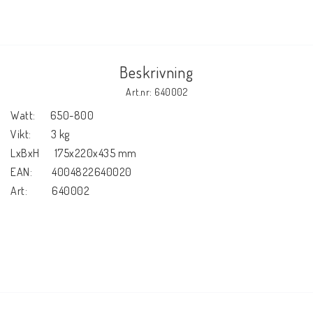
Beskrivning
Art.nr: 640002
Watt:      650-800
Vikt:        3 kg
LxBxH      175x220x435 mm
EAN:        4004822640020
Art:          640002