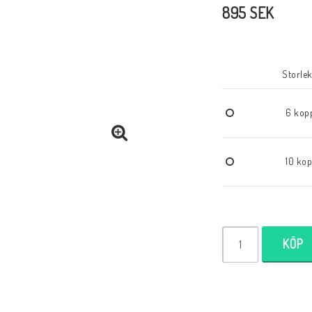
895 SEK
Storle
6 kop
10 ko
KÖP