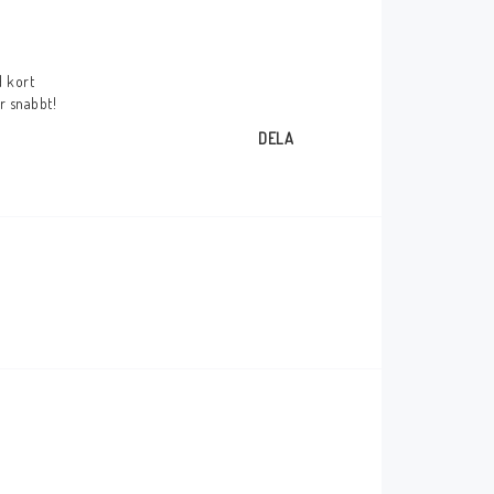
d kort
ar snabbt!
DELA