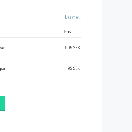
Läs mer...
k
Pris
par
995 SEK
ppar
1 195 SEK