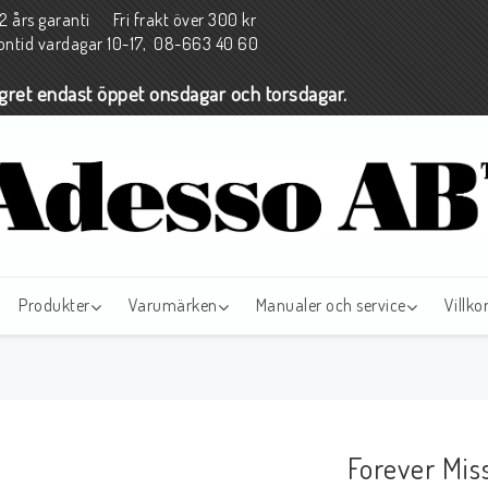
års garanti Fri frakt över 300 kr
fontid vardagar 10-17, 08-663 40 60
agret endast öppet onsdagar och torsdagar.
Produkter
Varumärken
Manualer och service
Villko
Forever Mi