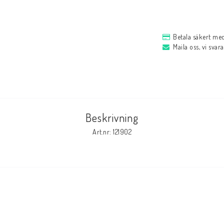
Betala säkert me
Maila oss, vi svar
Beskrivning
Art.nr: 121902