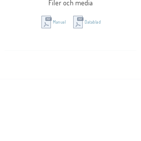
Filer och media
Kokare: Rostfritt stål
Säkerhetsanordning: Termosäkring
Manual
Datablad
EAN 8710103907398