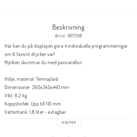
Beskrivning
Art.nr: 907398
Här kan du på displayen göra 4 individuella programmeringar 
om 6 favorit drycker var!
Mjölken skummar du med pannarellon.
Hölje, material: Termoplast
Dimensioner: 260x345x440 mm
Vikt: 8,2 kg
Koppstorlek: Upp till 110 mm
Vattentank: 1,8 liter - avtagbar
Kapacitet bönbehållare: 250 g
VISA MER
Kapacitet sumplåda: 10 puckar
Pumptryck: 15 bar