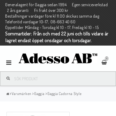
Generalagent för Gaggia sedan 1994 Egen serviceverkstad
2 års garanti Fri frakt över 300 kr
Beställningar vardagar före kl 11.00 skickas samma dag
Telefontid vardagar 10-17, 08-663 40 60
Öppettider: Måndag - Torsdag kl 10 - 17, Fredag kl 10 - 15
Sommartider: Från och med 22 juni och tills vidare är
lagret endast öppet onsdagar och torsdagar.
0
Toggle
navigation
Varumärken
Gaggia
Gaggia Cadorna Style